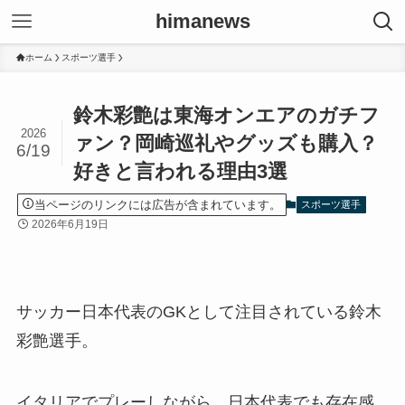
himanews
ホーム
スポーツ選手
鈴木彩艶は東海オンエアのガチフ
2026
ァン？岡崎巡礼やグッズも購入？
6/19
好きと言われる理由3選
当ページのリンクには広告が含まれています。
スポーツ選手
2026年6月19日
サッカー日本代表のGKとして注目されている鈴木
彩艶選手。
イタリアでプレーしながら、日本代表でも存在感